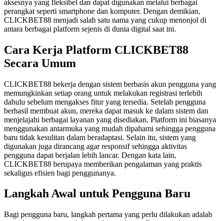
aksesnya yang fleksibel dan dapat digunakan melalui berbagai
perangkat seperti smartphone dan komputer. Dengan demikian,
CLICKBET88 menjadi salah satu nama yang cukup menonjol di
antara berbagai platform sejenis di dunia digital saat ini.
Cara Kerja Platform CLICKBET88
Secara Umum
CLICKBET88 bekerja dengan sistem berbasis akun pengguna yang
memungkinkan setiap orang untuk melakukan registrasi terlebih
dahulu sebelum mengakses fitur yang tersedia. Setelah pengguna
berhasil membuat akun, mereka dapat masuk ke dalam sistem dan
menjelajahi berbagai layanan yang disediakan. Platform ini biasanya
menggunakan antarmuka yang mudah dipahami sehingga pengguna
baru tidak kesulitan dalam beradaptasi. Selain itu, sistem yang
digunakan juga dirancang agar responsif sehingga aktivitas
pengguna dapat berjalan lebih lancar. Dengan kata lain,
CLICKBET88 berupaya memberikan pengalaman yang praktis
sekaligus efisien bagi penggunanya.
Langkah Awal untuk Pengguna Baru
Bagi pengguna baru, langkah pertama yang perlu dilakukan adalah