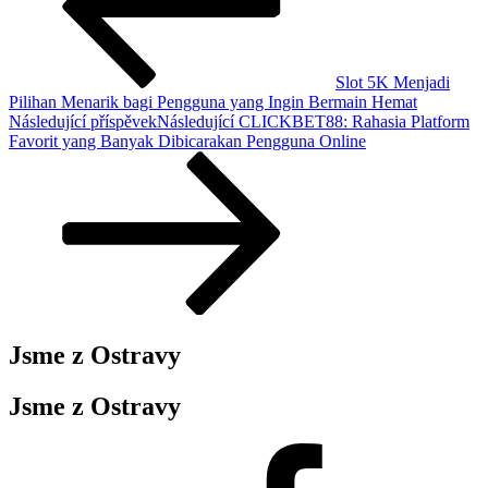
Slot 5K Menjadi
Pilihan Menarik bagi Pengguna yang Ingin Bermain Hemat
Následující příspěvek
Následující
CLICKBET88: Rahasia Platform
Favorit yang Banyak Dibicarakan Pengguna Online
Jsme z Ostravy
Jsme z Ostravy