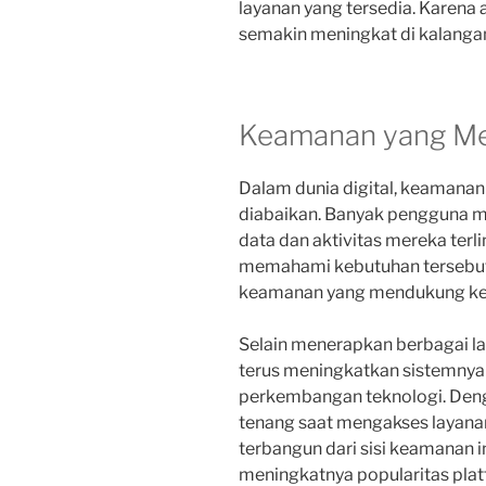
layanan yang tersedia. Karena
semakin meningkat di kalangan
Keamanan yang Men
Dalam dunia digital, keamana
diabaikan. Banyak pengguna m
data dan aktivitas mereka ter
memahami kebutuhan tersebut
keamanan yang mendukung k
Selain menerapkan berbagai la
terus meningkatkan sistemnya
perkembangan teknologi. Deng
tenang saat mengakses layana
terbangun dari sisi keamanan i
meningkatnya popularitas plat