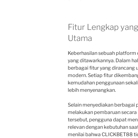
Fitur Lengkap yang
Utama
Keberhasilan sebuah platform di
yang ditawarkannya. Dalam ha
berbagai fitur yang dirancan
modern. Setiap fitur dikemb
kemudahan penggunaan sekal
lebih menyenangkan.
Selain menyediakan berbagai pil
melakukan pembaruan secara 
tersebut, pengguna dapat menik
relevan dengan kebutuhan saat 
menilai bahwa CLICKBET88 ti