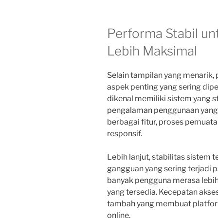
Performa Stabil u
Lebih Maksimal
Selain tampilan yang menarik,
aspek penting yang sering di
dikenal memiliki sistem yang
pengalaman penggunaan yang 
berbagai fitur, proses pemuata
responsif.
Lebih lanjut, stabilitas sist
gangguan yang sering terjadi pa
banyak pengguna merasa lebi
yang tersedia. Kecepatan akses
tambah yang membuat platform
online.