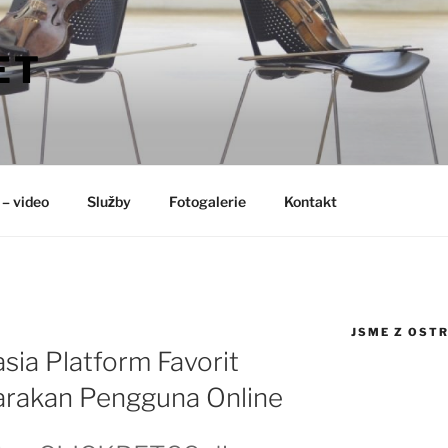
ET
 – video
Služby
Fotogalerie
Kontakt
JSME Z OST
ia Platform Favorit
arakan Pengguna Online