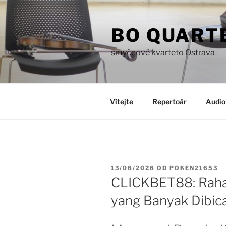
Přejít
k
BO QUART
obsahu
webu
smyčcové kvarteto Ostrava
Vítejte
Repertoár
Audio
PUBLIKOVÁNO
13/06/2026
OD
POKEN21653
CLICKBET88: Rahas
yang Banyak Dibic