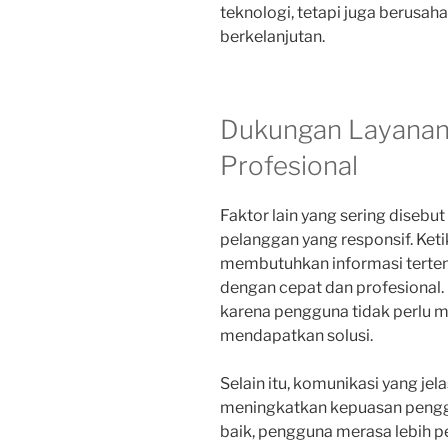
teknologi, tetapi juga berusa
berkelanjutan.
Dukungan Layanan
Profesional
Faktor lain yang sering disebu
pelanggan yang responsif. Ke
membutuhkan informasi terte
dengan cepat dan profesional.
karena pengguna tidak perlu m
mendapatkan solusi.
Selain itu, komunikasi yang je
meningkatkan kepuasan pengg
baik, pengguna merasa lebih p