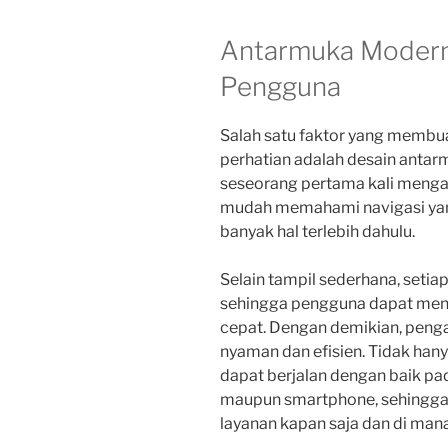
Antarmuka Moder
Pengguna
Salah satu faktor yang mem
perhatian adalah desain anta
seseorang pertama kali menga
mudah memahami navigasi yang
banyak hal terlebih dahulu.
Selain tampil sederhana, setiap
sehingga pengguna dapat me
cepat. Dengan demikian, peng
nyaman dan efisien. Tidak hanya
dapat berjalan dengan baik pa
maupun smartphone, sehingga
layanan kapan saja dan di mana