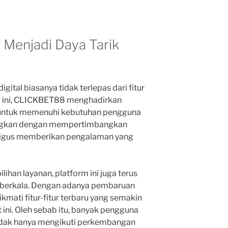
 Menjadi Daya Tarik
gital biasanya tidak terlepas dari fitur
l ini, CLICKBET88 menghadirkan
g untuk memenuhi kebutuhan pengguna
angkan dengan mempertimbangkan
igus memberikan pengalaman yang
ihan layanan, platform ini juga terus
berkala. Dengan adanya pembaruan
mati fitur-fitur terbaru yang semakin
ini. Oleh sebab itu, banyak pengguna
dak hanya mengikuti perkembangan