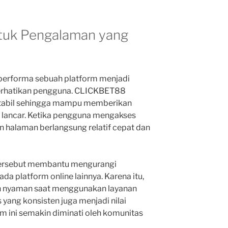
ntuk Pengalaman yang
 performa sebuah platform menjadi
perhatikan pengguna. CLICKBET88
 stabil sehingga mampu memberikan
lancar. Ketika pengguna mengakses
n halaman berlangsung relatif cepat dan
em tersebut membantu mengurangi
da platform online lainnya. Karena itu,
h nyaman saat menggunakan layanan
 yang konsisten juga menjadi nilai
 ini semakin diminati oleh komunitas