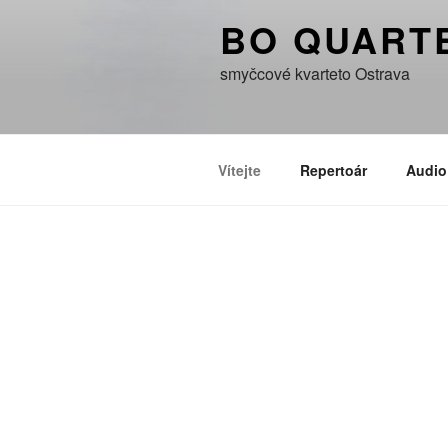
BO QUART
smyčcové kvarteto Ostrava
Vítejte
Repertoár
Audio
VÍTEJTE