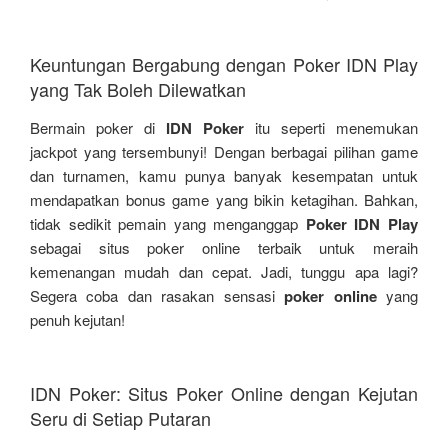
Keuntungan Bergabung dengan Poker IDN Play
yang Tak Boleh Dilewatkan
Bermain poker di
IDN Poker
itu seperti menemukan
jackpot yang tersembunyi! Dengan berbagai pilihan game
dan turnamen, kamu punya banyak kesempatan untuk
mendapatkan bonus game yang bikin ketagihan. Bahkan,
tidak sedikit pemain yang menganggap
Poker IDN Play
sebagai situs poker online terbaik untuk meraih
kemenangan mudah dan cepat. Jadi, tunggu apa lagi?
Segera coba dan rasakan sensasi
poker online
yang
penuh kejutan!
IDN Poker: Situs Poker Online dengan Kejutan
Seru di Setiap Putaran