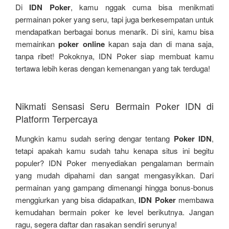
Di
IDN Poker
, kamu nggak cuma bisa menikmati
permainan poker yang seru, tapi juga berkesempatan untuk
mendapatkan berbagai bonus menarik. Di sini, kamu bisa
memainkan
poker online
kapan saja dan di mana saja,
tanpa ribet! Pokoknya, IDN Poker siap membuat kamu
tertawa lebih keras dengan kemenangan yang tak terduga!
Nikmati Sensasi Seru Bermain Poker IDN di
Platform Terpercaya
Mungkin kamu sudah sering dengar tentang
Poker IDN
,
tetapi apakah kamu sudah tahu kenapa situs ini begitu
populer? IDN Poker menyediakan pengalaman bermain
yang mudah dipahami dan sangat mengasyikkan. Dari
permainan yang gampang dimenangi hingga bonus-bonus
menggiurkan yang bisa didapatkan,
IDN Poker
membawa
kemudahan bermain poker ke level berikutnya. Jangan
ragu, segera daftar dan rasakan sendiri serunya!