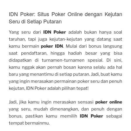
IDN Poker: Situs Poker Online dengan Kejutan
Seru di Setiap Putaran
Yang seru dari
IDN Poker
adalah bukan hanya soal
taruhan, tapi juga kejutan-kejutan yang datang saat
kamu bermain
poker IDN
. Mulai dari bonus langsung
saat pendaftaran, hingga hadiah besar yang bisa
didapatkan di turnamen-turnamen spesial. Di sini,
kamu nggak akan pernah bosan karena selalu ada hal
baru yang menantimu di setiap putaran. Jadi, buat kamu
yang ingin merasakan permainan poker seru dan penuh
kejutan, IDN Poker adalah pilihan tepat!
Jadi, jika kamu ingin merasakan sensasi
poker online
yang seru, mudah dimenangkan, dan penuh dengan
bonus, pastikan kamu memilih
IDN Poker
sebagai
tempat bermainmu.