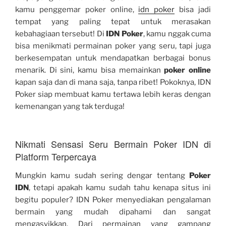
kamu penggemar poker online,
idn poker
bisa jadi
tempat yang paling tepat untuk merasakan
kebahagiaan tersebut! Di
IDN Poker
, kamu nggak cuma
bisa menikmati permainan poker yang seru, tapi juga
berkesempatan untuk mendapatkan berbagai bonus
menarik. Di sini, kamu bisa memainkan
poker online
kapan saja dan di mana saja, tanpa ribet! Pokoknya, IDN
Poker siap membuat kamu tertawa lebih keras dengan
kemenangan yang tak terduga!
Nikmati Sensasi Seru Bermain Poker IDN di
Platform Terpercaya
Mungkin kamu sudah sering dengar tentang
Poker
IDN
, tetapi apakah kamu sudah tahu kenapa situs ini
begitu populer? IDN Poker menyediakan pengalaman
bermain yang mudah dipahami dan sangat
mengasyikkan. Dari permainan yang gampang