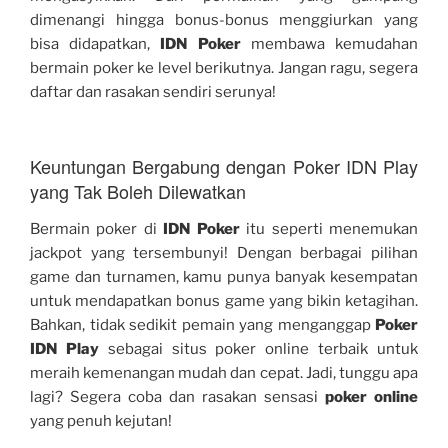
dimenangi hingga bonus-bonus menggiurkan yang
bisa didapatkan,
IDN Poker
membawa kemudahan
bermain poker ke level berikutnya. Jangan ragu, segera
daftar dan rasakan sendiri serunya!
Keuntungan Bergabung dengan Poker IDN Play
yang Tak Boleh Dilewatkan
Bermain poker di
IDN Poker
itu seperti menemukan
jackpot yang tersembunyi! Dengan berbagai pilihan
game dan turnamen, kamu punya banyak kesempatan
untuk mendapatkan bonus game yang bikin ketagihan.
Bahkan, tidak sedikit pemain yang menganggap
Poker
IDN Play
sebagai situs poker online terbaik untuk
meraih kemenangan mudah dan cepat. Jadi, tunggu apa
lagi? Segera coba dan rasakan sensasi
poker online
yang penuh kejutan!