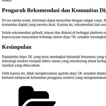
waktu.
Pengaruh Rekomendasi dan Komunitas Dig
Di era media sosial, informasi dapat menyebar dengan sangat cepat.
komunitas digital yang mereka ikuti. Karena itu, rekomendasi dari 
Selain rekomendasi pribadi, ulasan dan diskusi di berbagai platfor
kepercayaan masyarakat terhadap sistem depo 5K semakin meningkat
Kesimpulan
Popularitas depo 5K yang terus meningkat bukanlah fenomena yang ter
teknologi modern menjadi faktor utama yang mendorong minat berbaga
manfaat yang ditawarkan.
Oleh karena itu, tidak mengherankan apabila depo 5K semakin diminat
berhasil menjawab kebutuhan pengguna modern yang mengutamakan ke