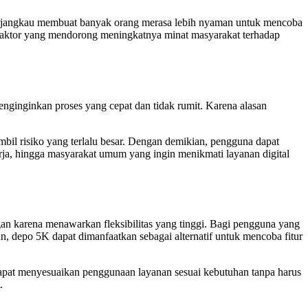
terjangkau membuat banyak orang merasa lebih nyaman untuk mencoba
u faktor yang mendorong meningkatnya minat masyarakat terhadap
nginginkan proses yang cepat dan tidak rumit. Karena alasan
l risiko yang terlalu besar. Dengan demikian, pengguna dapat
kerja, hingga masyarakat umum yang ingin menikmati layanan digital
gan karena menawarkan fleksibilitas yang tinggi. Bagi pengguna yang
n, depo 5K dapat dimanfaatkan sebagai alternatif untuk mencoba fitur
dapat menyesuaikan penggunaan layanan sesuai kebutuhan tanpa harus
.