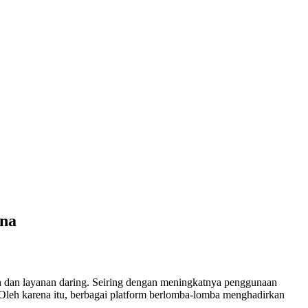
una
n dan layanan daring. Seiring dengan meningkatnya penggunaan
. Oleh karena itu, berbagai platform berlomba-lomba menghadirkan