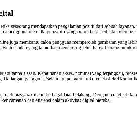
ital
 Ketika seseorang mendapatkan pengalaman positif dari sebuah layana
sesama pengguna memiliki pengaruh yang cukup besar terhadap meningk
m online juga membantu calon pengguna memperoleh gambaran yang lebi
. Faktor inilah yang kemudian mendorong lebih banyak orang untuk m
jadi tanpa alasan. Kemudahan akses, nominal yang terjangkau, proses t
i kalangan pengguna. Selain itu, pengaruh rekomendasi dari komunita
i oleh masyarakat dari berbagai latar belakang. Dengan menghadirkan 
nyamanan dan efisiensi dalam aktivitas digital mereka.