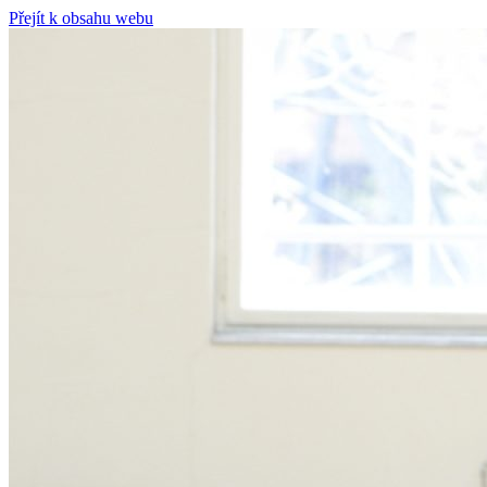
Přejít k obsahu webu