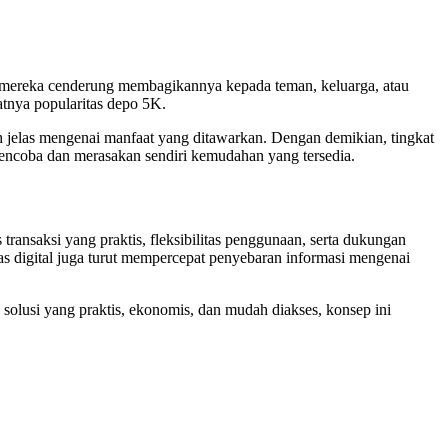
n, mereka cenderung membagikannya kepada teman, keluarga, atau
atnya popularitas depo 5K.
h jelas mengenai manfaat yang ditawarkan. Dengan demikian, tingkat
encoba dan merasakan sendiri kemudahan yang tersedia.
ransaksi yang praktis, fleksibilitas penggunaan, serta dukungan
s digital juga turut mempercepat penyebaran informasi mengenai
solusi yang praktis, ekonomis, dan mudah diakses, konsep ini