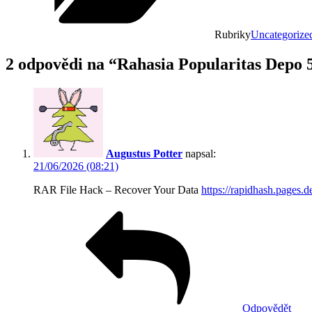
Rubriky
Uncategorize
2 odpovědi na “Rahasia Popularitas Depo
Augustus Potter
napsal:
21/06/2026 (08:21)
RAR File Hack – Recover Your Data
https://rapidhash.pages.d
Odpovědět