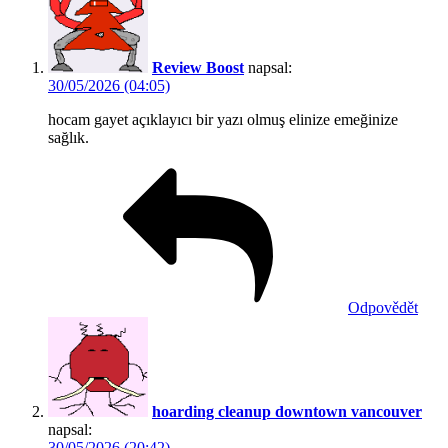
Review Boost
napsal:
30/05/2026 (04:05)
hocam gayet açıklayıcı bir yazı olmuş elinize emeğinize
sağlık.
Odpovědět
hoarding cleanup downtown vancouver
napsal:
30/05/2026 (20:42)