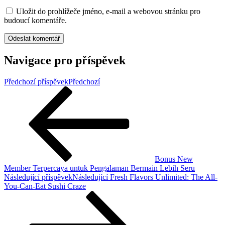
Uložit do prohlížeče jméno, e-mail a webovou stránku pro
budoucí komentáře.
Navigace pro příspěvek
Předchozí příspěvek
Předchozí
Bonus New
Member Terpercaya untuk Pengalaman Bermain Lebih Seru
Následující příspěvek
Následující
Fresh Flavors Unlimited: The All-
You-Can-Eat Sushi Craze