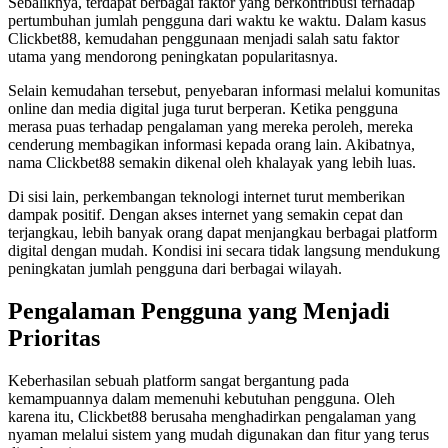
Sebaliknya, terdapat berbagai faktor yang berkontribusi terhadap
pertumbuhan jumlah pengguna dari waktu ke waktu. Dalam kasus
Clickbet88, kemudahan penggunaan menjadi salah satu faktor
utama yang mendorong peningkatan popularitasnya.
Selain kemudahan tersebut, penyebaran informasi melalui komunitas
online dan media digital juga turut berperan. Ketika pengguna
merasa puas terhadap pengalaman yang mereka peroleh, mereka
cenderung membagikan informasi kepada orang lain. Akibatnya,
nama Clickbet88 semakin dikenal oleh khalayak yang lebih luas.
Di sisi lain, perkembangan teknologi internet turut memberikan
dampak positif. Dengan akses internet yang semakin cepat dan
terjangkau, lebih banyak orang dapat menjangkau berbagai platform
digital dengan mudah. Kondisi ini secara tidak langsung mendukung
peningkatan jumlah pengguna dari berbagai wilayah.
Pengalaman Pengguna yang Menjadi
Prioritas
Keberhasilan sebuah platform sangat bergantung pada
kemampuannya dalam memenuhi kebutuhan pengguna. Oleh
karena itu, Clickbet88 berusaha menghadirkan pengalaman yang
nyaman melalui sistem yang mudah digunakan dan fitur yang terus