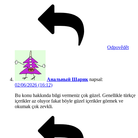
Odpovědět
Анальный Шарик
napsal:
02/06/2026 (16:12)
Bu konu hakkında bilgi vermeniz çok güzel. Genellikle türkçe
içerikler az oluyor fakat böyle güzel içerikler görmek ve
okumak çok zevkli.