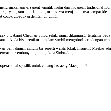
 menu makanannya sangat variatif, mulai dari hidangan tradisional Kor
n harga yang ramah di kantong mahasiswa menjadikannya tempat idea
t cocok dipadukan dengan bir dingin.
Maekju Cabang Cheonan Sinbu selalu ramai dikunjungi, terutama pada a
n santai, Anda bisa menikmati malam sambil mengobrol seru dengan t
an pengalaman minum bir seperti warga lokal, Inssaeng Maekju adala
permata tersembunyi di jantung kota Sinbu-dong.
operasional spesifik untuk cabang Inssaeng Maekju ini?