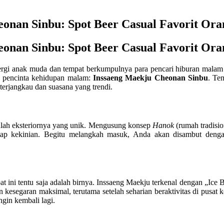
onan Sinbu: Spot Beer Casual Favorit Ora
onan Sinbu: Spot Beer Casual Favorit Ora
rgi anak muda dan tempat berkumpulnya para pencari hiburan malam ya
a pencinta kehidupan malam:
Inssaeng Maekju Cheonan Sinbu
. Te
erjangkau dan suasana yang trendi.
alah eksteriornya yang unik. Mengusung konsep
Hanok
(rumah tradisi
etap kekinian. Begitu melangkah masuk, Anda akan disambut deng
pat ini tentu saja adalah birnya. Inssaeng Maekju terkenal dengan „Ic
kesegaran maksimal, terutama setelah seharian beraktivitas di pusat 
gin kembali lagi.