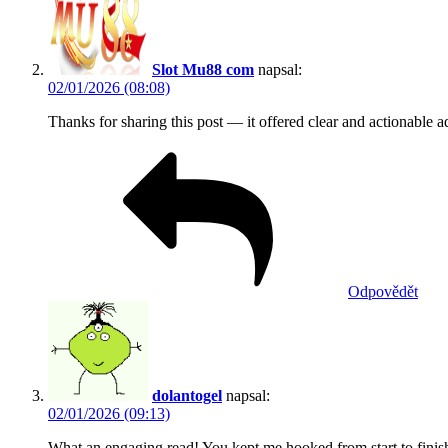
Slot Mu88 com
napsal:
02/01/2026 (08:08)
Thanks for sharing this post — it offered clear and actionable a
Odpovědět
dolantogel
napsal:
02/01/2026 (09:13)
What an engaging read! You kept me hooked from start to finis