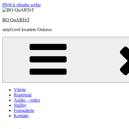
Přejít k obsahu webu
BO QuARTeT
smyčcové kvarteto Ostrava
Vítejte
Repertoár
Audio – video
Služby
Fotogalerie
Kontakt