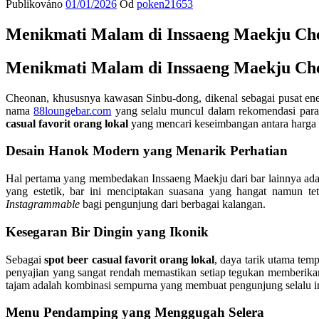
Publikováno
01/01/2026
Od
poken21653
Menikmati Malam di Inssaeng Maekju Che
Menikmati Malam di Inssaeng Maekju Che
Cheonan, khususnya kawasan Sinbu-dong, dikenal sebagai pusat ene
nama
88loungebar.com
yang selalu muncul dalam rekomendasi par
casual favorit orang lokal
yang mencari keseimbangan antara harga t
Desain Hanok Modern yang Menarik Perhatian
Hal pertama yang membedakan Inssaeng Maekju dari bar lainnya ad
yang estetik, bar ini menciptakan suasana yang hangat namun t
Instagrammable
bagi pengunjung dari berbagai kalangan.
Kesegaran Bir Dingin yang Ikonik
Sebagai
spot beer casual favorit orang lokal
, daya tarik utama tem
penyajian yang sangat rendah memastikan setiap tegukan memberikan 
tajam adalah kombinasi sempurna yang membuat pengunjung selalu in
Menu Pendamping yang Menggugah Selera