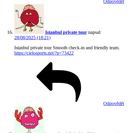
Odpovědět
Istanbul private tour
napsal:
28/08/2025 (18:21)
Istanbul private tour Smooth check-in and friendly team.
https://cielosports.net/?p=73422
Odpovědět