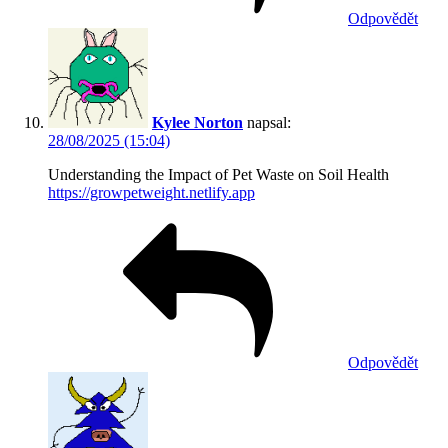
Odpovědět
Kylee Norton
napsal:
28/08/2025 (15:04)
Understanding the Impact of Pet Waste on Soil Health
https://growpetweight.netlify.app
Odpovědět