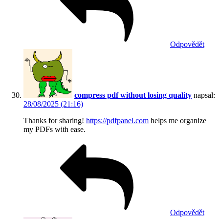
Odpovědět
compress pdf without losing quality
napsal:
28/08/2025 (21:16)
Thanks for sharing!
https://pdfpanel.com
helps me organize
my PDFs with ease.
Odpovědět