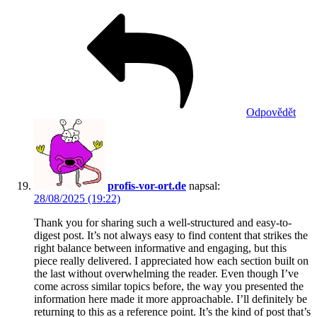
Odpovědět
profis-vor-ort.de
napsal:
28/08/2025 (19:22)
Thank you for sharing such a well-structured and easy-to-
digest post. It’s not always easy to find content that strikes the
right balance between informative and engaging, but this
piece really delivered. I appreciated how each section built on
the last without overwhelming the reader. Even though I’ve
come across similar topics before, the way you presented the
information here made it more approachable. I’ll definitely be
returning to this as a reference point. It’s the kind of post that’s