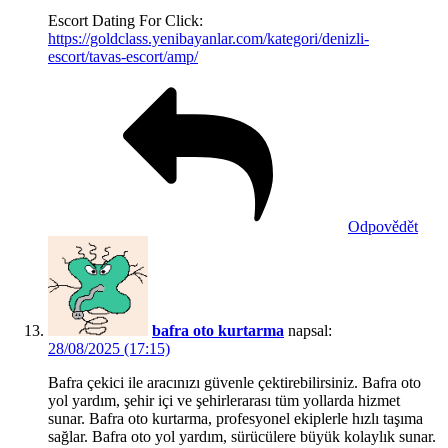
Escort Dating For Click:
https://goldclass.yenibayanlar.com/kategori/denizli-
escort/tavas-escort/amp/
Odpovědět
bafra oto kurtarma
napsal:
28/08/2025 (17:15)
Bafra çekici ile aracınızı güvenle çektirebilirsiniz. Bafra oto
yol yardım, şehir içi ve şehirlerarası tüm yollarda hizmet
sunar. Bafra oto kurtarma, profesyonel ekiplerle hızlı taşıma
sağlar. Bafra oto yol yardım, sürücülere büyük kolaylık sunar.