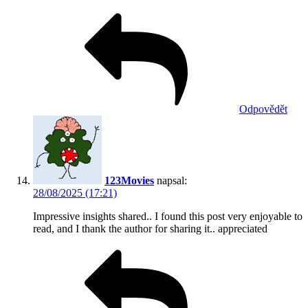
Odpovědět
123Movies
napsal:
28/08/2025 (17:21)
Impressive insights shared.. I found this post very enjoyable to
read, and I thank the author for sharing it.. appreciated