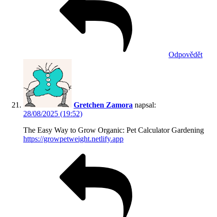
Odpovědět
Gretchen Zamora
napsal:
28/08/2025 (19:52)
The Easy Way to Grow Organic: Pet Calculator Gardening
https://growpetweight.netlify.app