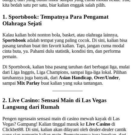
kita bedah satu per satu, biar kalian enggak salah pilih.
1. Sportsbook: Tempatnya Para Pengamat
Olahraga Sejati
Kalau kalian hobi nonton bola, basket, atau olahraga lainnya,
Sportsbook
adalah tempat yang paling cocok. Di sini, kalian bisa
pasang taruhan buat tim favorit kalian. Tapi, jangan cuma modal
cinta buta, ya. Pahami dulu statistik, kondisi tim, dan performa
pemain.
Di Sportsbook, kalian bisa pasang taruhan dari berbagai liga, mulai
dari Liga Inggris, Liga Champions, sampai liga-liga lokal. Pilihan
taruhannya juga banyak, dari
Asian Handicap
,
Over/Under
,
sampai
Mix Parlay
buat kalian yang suka tantangan.
2. Live Casino: Sensasi Main di Las Vegas
Langsung dari Rumah
Pengen ngerasain sensasi main di casino mewah kayak di Las
Vegas? Gampang! Kalian tinggal masuk ke
Live Casino
di
Clickbet88. Di sini, kalian akan dilayani oleh dealer-dealer cantik
yang siap nemenin kalian main. Permainannya juga lengkap, dari