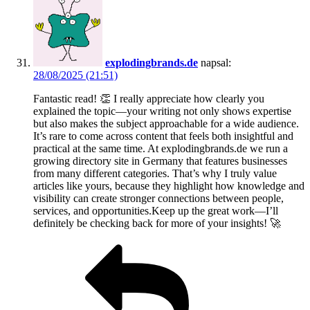
explodingbrands.de
napsal:
28/08/2025 (21:51)
Fantastic read! 👏 I really appreciate how clearly you
explained the topic—your writing not only shows expertise
but also makes the subject approachable for a wide audience.
It’s rare to come across content that feels both insightful and
practical at the same time. At explodingbrands.de we run a
growing directory site in Germany that features businesses
from many different categories. That’s why I truly value
articles like yours, because they highlight how knowledge and
visibility can create stronger connections between people,
services, and opportunities.Keep up the great work—I’ll
definitely be checking back for more of your insights! 🚀