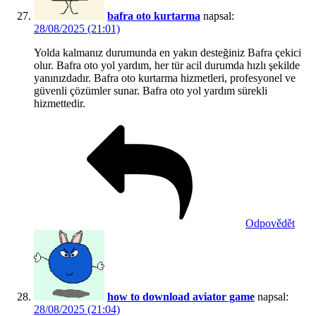
bafra oto kurtarma
napsal:
28/08/2025 (21:01)
Yolda kalmanız durumunda en yakın desteğiniz Bafra çekici
olur. Bafra oto yol yardım, her tür acil durumda hızlı şekilde
yanınızdadır. Bafra oto kurtarma hizmetleri, profesyonel ve
güvenli çözümler sunar. Bafra oto yol yardım sürekli
hizmettedir.
Odpovědět
how to download aviator game
napsal:
28/08/2025 (21:04)