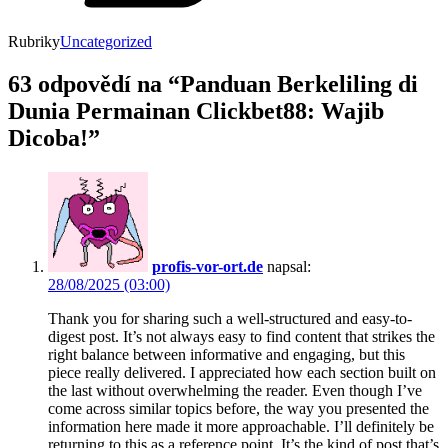
Rubriky
Uncategorized
63 odpovědí na “Panduan Berkeliling di
Dunia Permainan Clickbet88: Wajib
Dicoba!”
profis-vor-ort.de
napsal:
28/08/2025 (03:00)
Thank you for sharing such a well-structured and easy-to-
digest post. It’s not always easy to find content that strikes the
right balance between informative and engaging, but this
piece really delivered. I appreciated how each section built on
the last without overwhelming the reader. Even though I’ve
come across similar topics before, the way you presented the
information here made it more approachable. I’ll definitely be
returning to this as a reference point. It’s the kind of post that’s