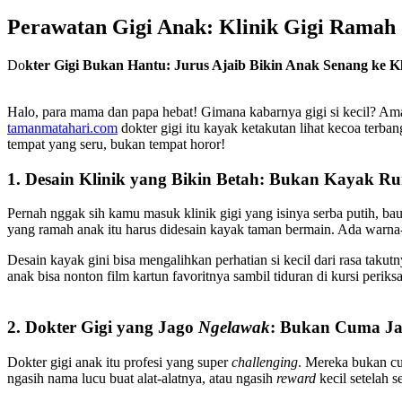
Perawatan Gigi Anak: Klinik Gigi Ramah 
Do
kter Gigi Bukan Hantu: Jurus Ajaib Bikin Anak Senang ke Kl
Halo, para mama dan papa hebat! Gimana kabarnya gigi si kecil? Ama
tamanmatahari.com
dokter gigi itu kayak ketakutan lihat kecoa terban
tempat yang seru, bukan tempat horor!
1. Desain Klinik yang Bikin Betah: Bukan Kayak R
Pernah nggak sih kamu masuk klinik gigi yang isinya serba putih, ba
yang ramah anak itu harus didesain kayak taman bermain. Ada warna
Desain kayak gini bisa mengalihkan perhatian si kecil dari rasa taku
anak bisa nonton film kartun favoritnya sambil tiduran di kursi periks
2. Dokter Gigi yang Jago
Ngelawak
: Bukan Cuma Ja
Dokter gigi anak itu profesi yang super
challenging
. Mereka bukan cu
ngasih nama lucu buat alat-alatnya, atau ngasih
reward
kecil setelah se