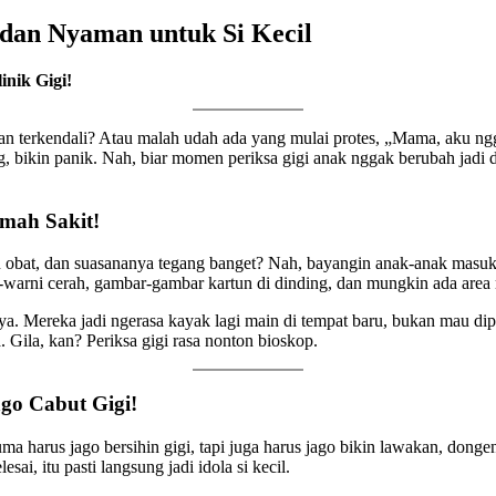
dan Nyaman untuk Si Kecil
inik Gigi!
n terkendali? Atau malah udah ada yang mulai protes, „Mama, aku ngga
g, bikin panik. Nah, biar momen periksa gigi anak nggak berubah jadi d
umah Sakit!
u obat, dan suasananya tegang banget? Nah, bayangin anak-anak masuk 
-warni cerah, gambar-gambar kartun di dinding, dan mungkin ada area 
tnya. Mereka jadi ngerasa kayak lagi main di tempat baru, bukan mau di
a. Gila, kan? Periksa gigi rasa nonton bioskop.
go Cabut Gigi!
ma harus jago bersihin gigi, tapi juga harus jago bikin lawakan, dong
lesai, itu pasti langsung jadi idola si kecil.