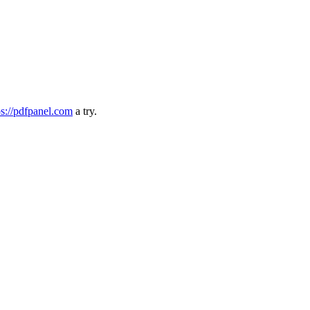
ps://pdfpanel.com
a try.