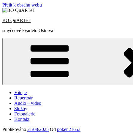
Přejít k obsahu webu
BO QuARTeT
smyčcové kvarteto Ostrava
Vítejte
Repertoár
Audio – video
Služby
Fotogalerie
Kontakt
Publikováno
21/08/2025
Od
poken21653