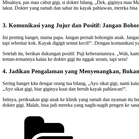
Misalnya, pas mau cabut gigi, si dokter bilang, „Dek, giginya mau Ma
takut. Dokter yang ramah dan sabar itu kayak pahlawan, mereka 
3. Komunikasi yang Jujur dan Positif: Jangan Bohon
Ini penting banget, mama papa. Jangan pernah bohongin anak. Jangan b
tapi sebentar kok. Kayak digigit semut kecil!“. Dengan komunikasi y
Setelah itu, berikan dukungan positif. Puji keberaniannya. „Wah, kam
teman-temannya kalau ke dokter gigi itu nggak seram, tapi seru!
4. Jadikan Pengalaman yang Menyenangkan, Buka
Sering banget kita dengar orang tua bilang, „Ayo sikat gigi, nanti ka
„Ayo sikat gigi, biar giginya kuat dan bersih kayak pahlawan!“.
Intinya, periksakan gigi anak ke klinik yang ramah dan nyaman itu 
dokter gigi. Malah, bisa jadi mereka yang nagih-nagih pengen ke sana