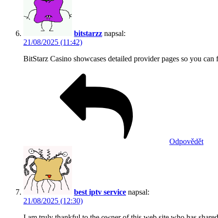
bitstarzz
napsal:
21/08/2025 (11:42)
BitStarz Casino showcases detailed provider pages so you can f
Odpovědět
best iptv service
napsal:
21/08/2025 (12:30)
I am truly thankful to the owner of this web site who has shared t