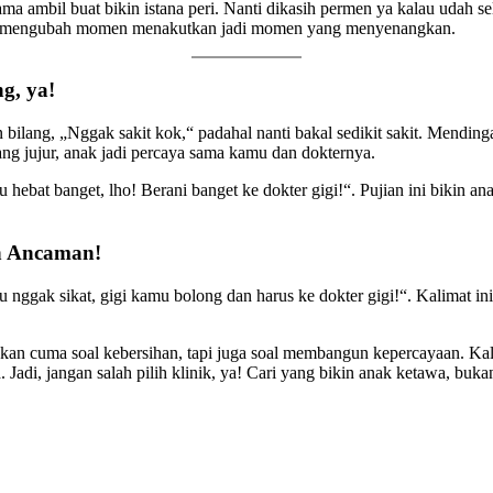
ma ambil buat bikin istana peri. Nanti dikasih permen ya kalau udah s
bisa mengubah momen menakutkan jadi momen yang menyenangkan.
g, ya!
ilang, „Nggak sakit kok,“ padahal nanti bakal sedikit sakit. Mendinga
ang jujur, anak jadi percaya sama kamu dan dokternya.
u hebat banget, lho! Berani banget ke dokter gigi!“. Pujian ini bikin a
n Ancaman!
lau nggak sikat, gigi kamu bolong dan harus ke dokter gigi!“. Kalimat i
bukan cuma soal kebersihan, tapi juga soal membangun kepercayaan. Ka
. Jadi, jangan salah pilih klinik, ya! Cari yang bikin anak ketawa, bu