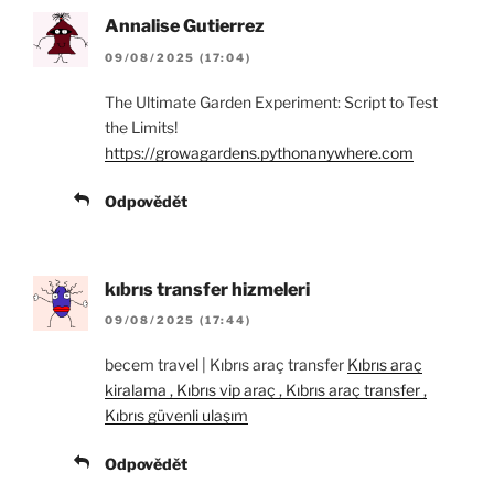
Annalise Gutierrez
09/08/2025 (17:04)
The Ultimate Garden Experiment: Script to Test
the Limits!
https://growagardens.pythonanywhere.com
Odpovědět
kıbrıs transfer hizmeleri
09/08/2025 (17:44)
becem travel | Kıbrıs araç transfer
Kıbrıs araç
kiralama , Kıbrıs vip araç , Kıbrıs araç transfer ,
Kıbrıs güvenli ulaşım
Odpovědět