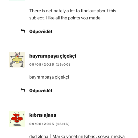
There is definately a lot to find out about this
subject. I like all the points you made
Odpovědět
bayrampaşa çiçekçi
09/08/2025 (15:00)
bayrampaşa çiçekçi
Odpovědět
kıbrıs ajans
09/08/2025 (15:16)
dxd global | Marka yönetimi Kıbrıs
, sosyal medya