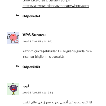
Grow Like Crazy: Garden Script!
https://growagardens.pythonanywhere.com
Odpovědět
VPS Sunucu
10/08/2025 (11:10)
Yazınız için teşekkürler. Bu bilgiler ışığında nice
insanlar bilgilenmiş olacaktır.
Odpovědět
فيب
10/08/2025 (11:28)
إذا كنت تبحث عن أفضل تجربة تسوق في عالم الفيب