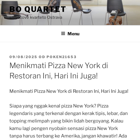
Přejít
BO QUARTET
k
smyčcové kvarteto Ostrava
obsahu
webu
Menu
PUBLIKOVÁNO
09/08/2025
OD
POKEN21653
Menikmati Pizza New York di
Restoran Ini, Hari Ini Juga!
Menikmati Pizza New York di Restoran Ini, Hari Ini Juga!
Siapa yang nggak kenal pizza New York? Pizza
legendaris yang terkenal dengan kerak tipis, lebar, dan
topping melimpah yang bikin lidah bergoyang. Kalau
kamu lagi pengen nyobain sensasi pizza New York
tanpa harus terbang ke Amerika, jangan khawatir! Ada