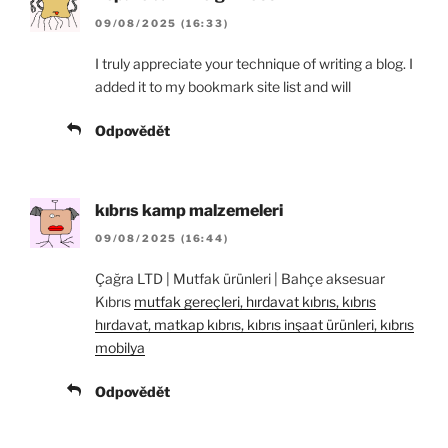
09/08/2025 (16:33)
I truly appreciate your technique of writing a blog. I
added it to my bookmark site list and will
Odpovědět
kıbrıs kamp malzemeleri
09/08/2025 (16:44)
Çağra LTD | Mutfak ürünleri | Bahçe aksesuar
Kıbrıs
mutfak gereçleri, hırdavat kıbrıs, kıbrıs
hırdavat, matkap kıbrıs, kıbrıs inşaat ürünleri, kıbrıs
mobilya
Odpovědět