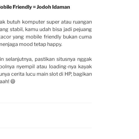
obile Friendly = Jodoh Idaman
gak butuh komputer super atau ruangan
ang stabil, kamu udah bisa jadi pejuang
 gacor yang mobile friendly bukan cuma
menjaga mood tetap happy.
n selanjutnya, pastikan situsnya nggak
bolnya nyempil atau loading-nya kayak
ya cerita lucu main slot di HP, bagikan
aah! 😄