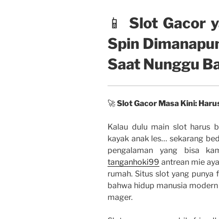
📱
Slot Gacor y
Spin Dimanapu
Saat Nunggu B
🚀
Slot Gacor Masa Kini: Haru
Kalau dulu main slot harus b
kayak anak les… sekarang beda
pengalaman yang bisa kam
tanganhoki99
antrean mie aya
rumah. Situs slot yang punya 
bahwa hidup manusia modern 
mager.