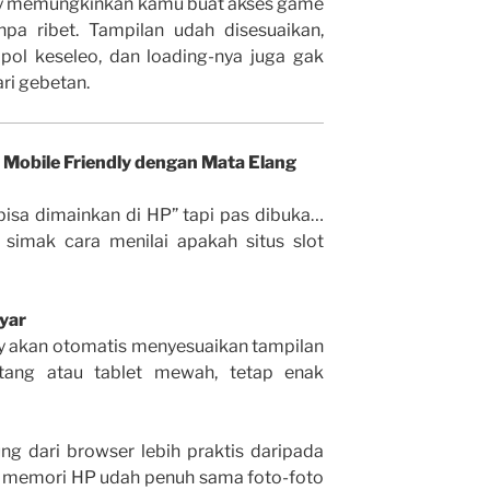
dly memungkinkan kamu buat akses game
npa ribet. Tampilan udah disesuaikan,
pol keseleo, dan loading-nya juga gak
ri gebetan.
 Mobile Friendly dengan Mata Elang
bisa dimainkan di HP” tapi pas dibuka…
 simak cara menilai apakah situs slot
yar
ly akan otomatis menyesuaikan tampilan
ang atau tablet mewah, tetap enak
ng dari browser lebih praktis daripada
lau memori HP udah penuh sama foto-foto