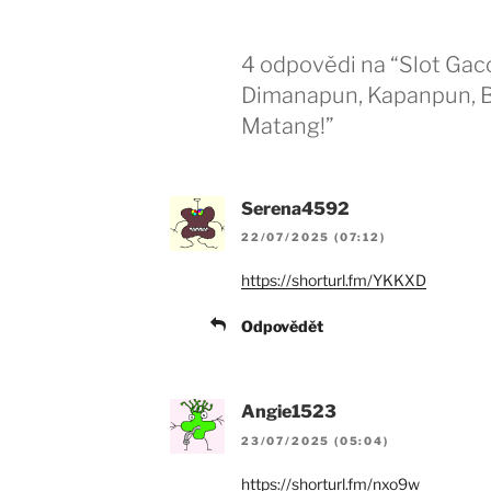
4 odpovědi na “Slot Gaco
Dimanapun, Kapanpun, 
Matang!”
Serena4592
22/07/2025 (07:12)
https://shorturl.fm/YKKXD
Odpovědět
Angie1523
23/07/2025 (05:04)
https://shorturl.fm/nxo9w