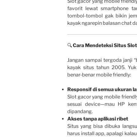
Slot gacor yang mobile frien
favorit lewat smartphone ta
tombol-tombol gak bikin jem
kayak ngarepin balasan chat da
🔍
Cara Mendeteksi Situs Slot
Jangan sampai tergoda janji “
kayak situs tahun 2005. Yuk
benar-benar mobile friendly:
Responsif di semua ukuran la
Slot gacor yang mobile friend
sesuai device—mau HP kent
dipandang.
Akses tanpa aplikasi ribet
Situs yang bisa dibuka langsu
harus install app, apalagi ka