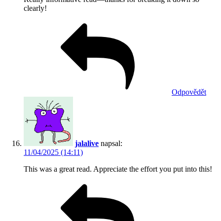
clearly!
Odpovědět
jalalive
napsal:
11/04/2025 (14:11)
This was a great read. Appreciate the effort you put into this!