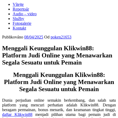
Vítejte
Repertoár
Audio – video
Služby
Fotogalerie
Kontakt
Publikováno
08/04/2025
Od
poken21653
Menggali Keunggulan Klikwin88:
Platform Judi Online yang Menawarkan
Segala Sesuatu untuk Pemain
Menggali Keunggulan Klikwin88:
Platform Judi Online yang Menawarkan
Segala Sesuatu untuk Pemain
Dunia perjudian online semakin berkembang, dan salah satu
platform yang mencuri perhatian adalah Klikwin88. Dengan
beragam permainan, bonus menarik, dan keamanan tingkat tinggi,
daftar Klikwin88
menjadi pilihan utama bagi pemain judi di