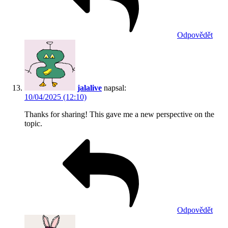
Odpovědět
jalalive
napsal:
10/04/2025 (12:10)
Thanks for sharing! This gave me a new perspective on the
topic.
Odpovědět