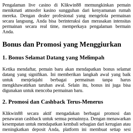
Pengalaman live casino di Klikwin88 memungkinkan pemain
menikmati atmosfer kasino sungguhan dari kenyamanan rumah
mereka. Dengan dealer profesional yang mengelola permainan
secara langsung, Anda bisa berinteraksi dan merasakan intensitas
permainan secara real time, memperkaya pengalaman bermain
Anda.
Bonus dan Promosi yang Menggiurkan
1.
Bonus Selamat Datang yang Melimpah
Ketika mendaftar, pemain baru akan mendapatkan bonus selamat
datang yang signifikan. Ini memberikan langkah awal yang baik
untuk menjelajahi berbagai permainan tanpa harus
mengkhawatirkan taruhan awal. Selain itu, bonus ini juga bisa
digunakan untuk mencoba permainan baru.
2.
Promosi dan Cashback Terus-Menerus
Klikwin88 secara aktif mengadakan berbagai promosi dan
penawaran cashback untuk semua pemainnya. Dengan menawarkan
kesempatan untuk mendapatkan kembali sebagian dari kerugian atau
meningkatkan deposit Anda, platform ini membuat setiap sesi