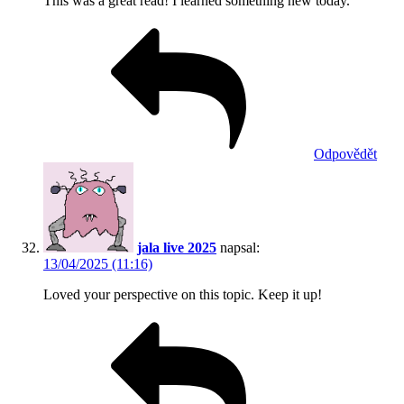
This was a great read! I learned something new today.
Odpovědět
jala live 2025
napsal:
13/04/2025 (11:16)
Loved your perspective on this topic. Keep it up!