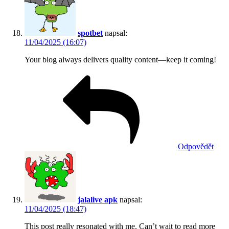
spotbet
napsal:
11/04/2025 (16:07)
Your blog always delivers quality content—keep it coming!
Odpovědět
jalalive apk
napsal:
11/04/2025 (18:47)
This post really resonated with me. Can’t wait to read more