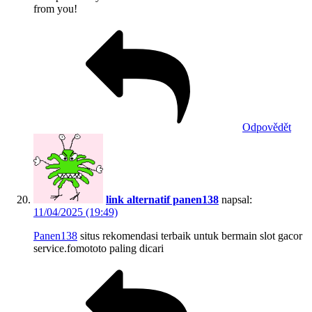
from you!
Odpovědět
link alternatif panen138
napsal:
11/04/2025 (19:49)
Panen138
situs rekomendasi terbaik untuk bermain slot gacor
service.fomototo paling dicari