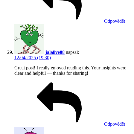
Odpovědět
jalalive88
napsal:
12/04/2025 (19:30)
Great post! I really enjoyed reading this. Your insights were
clear and helpful — thanks for sharing!
Odpovědět