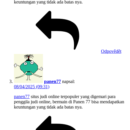
keuntungan yang tidak ada batas nya.
Odpovědět
panen77
napsal:
08/04/2025 (09:31)
panen77
situs judi online terpopuler yang digemari para
penggila judi online, bermain di Panen 77 bisa mendapatkan
keuntungan yang tidak ada batas nya.