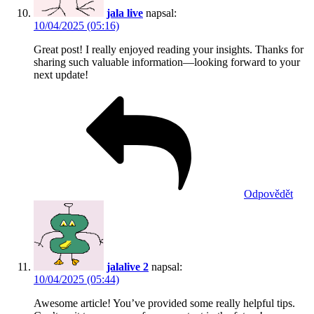
jala live
napsal:
10/04/2025 (05:16)
Great post! I really enjoyed reading your insights. Thanks for
sharing such valuable information—looking forward to your
next update!
Odpovědět
jalalive 2
napsal:
10/04/2025 (05:44)
Awesome article! You’ve provided some really helpful tips.