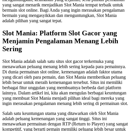
yang sangat menarik menjadikan Slot Mania tempat terbaik untuk
bermain slot online. Bagi Anda yang ingin merasakan pengalaman
bermain yang mengasyikkan dan menguntungkan, Slot Mania
adalah pilihan yang sangat tepat.
Slot Mania: Platform Slot Gacor yang
Menjamin Pengalaman Menang Lebih
Sering
Slot Mania adalah salah satu situs slot gacor terkemuka yang
menawarkan peluang menang lebih sering kepada para pemainnya.
Di dunia permainan slot online, kemenangan adalah faktor utama
yang dicari oleh para pemain, dan Slot Mania memberikan peluang
lebih besar untuk meraih kemenangan tersebut. Situs ini memiliki
berbagai fitur unggulan yang membuatnya berbeda dari platform
lainnya. Dalam artikel ini, kita akan mengulas berbagai keuntungan
yang membuat Slot Mania menjadi pilihan ideal bagi mereka yang
ingin merasakan pengalaman menang lebih sering di permainan slot.
Salah satu keuntungan utama yang ditawarkan oleh Slot Mania
adalah peluang kemenangan yang sangat tinggi. Situs ini
menawarkan permainan dengan RTP (Return to Player) yang sangat
kompetitif, yang berarti pemain memiliki peluang lebih besar untuk