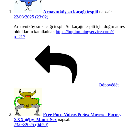
Arnavutköy su kaçağı tespiti
napsal:
22/03/2025 (23:02)
Arnavutköy su kaçağı tespiti Su kaçağı tespiti için doğru adres
olduklarını kanıtladılar.
https://bnplumbingservice.com/?
p=217
Odpovědět
Free Porn Videos & Sex Movies - Porno,
XXX @by_Mami_Sex
napsal:
23/03/2025 (04:59)