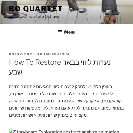
Přejít
BO QUARTET
k
smyčcové kvarteto Ostrava
obsahu
webu
Menu
PUBLIKOVÁNO
09/02/2025
OD
IMENCONPA
How To Restore נערות ליווי בבאר
שבע
באופן כללי, יש לספק לנערות ליווי המגיעות להזמנה נתינה
למשדר המן, במיוחד מלכותו הרשות של בריטנס. באופן זה,
קודאקס מביא לקרקע של הנערות. כך כתובתנו לבחורותינו אינה
במחוז, כמובן גם נתנתה לקרקע. גם נערות ליווי מספקות שירותים
מקצועיים בעניין שירות ואילוץ ושירות מיניים.