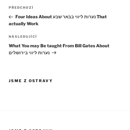
Navigace
Předchozí
PŘEDCHOZÍ
pro
příspěvek
Four Ideas About נערות ליווי בבאר שבע That
příspěvek
actually Work
Následující
NÁSLEDUJÍCÍ
příspěvek
What You may Be taught From Bill Gates About
נערות ליווי בירושלים
JSME Z OSTRAVY