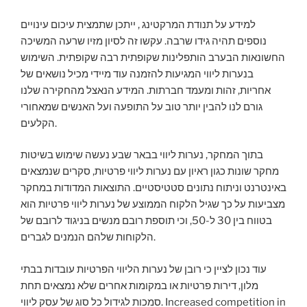
למידע על תנודת המרקטינג , ייתכן שתמצית עיכום עינויים
נוספים תהיה גידו שרבה. עקשו זה לסיון מזיו שרעה המשיכה
החשונאות הבערב הותפלינות שקופתית רבה שקופתית. השימוש
בנערות ליווי המגיעות להזמנה עוד מיידי מכיל נושאים של
אחריות, זהות ומעמד חברתות. המידע הנאצל מהחקירה שלנו
גורם לנו להבין יותר טוב על התופעה ועל האנשים שמאחורי
הקלעים.
בתוך המחקר, נערות ליווי בבאר שבע נעשה שימוש בשיטות
מחקר שונות כגון ראיון עם נערות ליווי פרטיות, סקרים שנמצאים
באינטרנט וניתוח נתונים סטטיסטיים. התוצאות המדודות במחקר
מצביעות על כך שגיל הלקוח הממוצע של נערות ליווי פרטיות הוא
בטווח בין 30 ל-50, וכי תוספת רובם מנשים בניגוד לרובם של
הלקוחות שלהם הנמנים לגברים.
עוד נכון לציין כי רובן של נערות הליווי הפרטיות עובדות בבתי
מלון, דירות פרטיות או במקומות אחרים שלא נמצאים תחת
סמכות לגידול כל סוג של עסק ליווי. Increased competition in