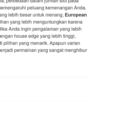
ma, perbedaan dalam jumlah slot pada
t memengaruhi peluang kemenangan Anda.
ang lebih besar untuk menang,
European
lihan yang lebih menguntungkan karena
Jika Anda ingin pengalaman yang lebih
ngan house edge yang lebih tinggi,
i pilihan yang menarik. Apapun varian
p menjadi permainan yang sangat menghibur