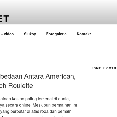
ET
 – video
Služby
Fotogalerie
Kontakt
JSME Z OSTR
erbedaan Antara American,
ch Roulette
ainan kasino paling terkenal di dunia,
ya secara online. Meskipun permainan ini
yang berputar di atas roda dan pemain