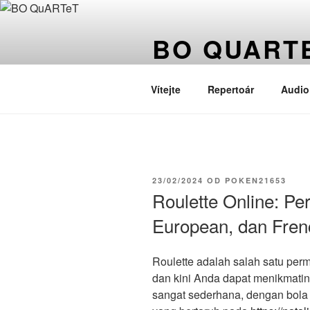
Přejít
k
BO QUART
obsahu
webu
smyčcové kvarteto Ostrava
Vítejte
Repertoár
Audio
PUBLIKOVÁNO
23/02/2024
OD
POKEN21653
Roulette Online: P
European, dan Fren
Roulette adalah salah satu perm
dan kini Anda dapat menikmatin
sangat sederhana, dengan bola 