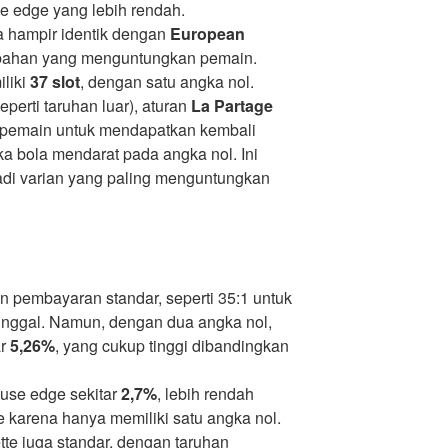
e edge yang lebih rendah.
 hampir identik dengan
European
ambahan yang menguntungkan pemain.
liki
37 slot
, dengan satu angka nol.
perti taruhan luar), aturan
La Partage
emain untuk mendapatkan kembali
ka bola mendarat pada angka nol. Ini
di varian yang paling menguntungkan
pembayaran standar, seperti 35:1 untuk
unggal. Namun, dengan dua angka nol,
ar
5,26%
, yang cukup tinggi dibandingkan
use edge sekitar
2,7%
, lebih rendah
 karena hanya memiliki satu angka nol.
te juga standar, dengan taruhan