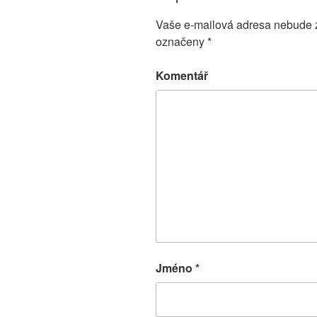
Vaše e-mailová adresa nebude 
označeny
*
Komentář
Jméno
*