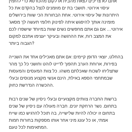
אתם לא צריכים לצאת מהבית או לקום מהכורסא כדי להזמין
עיסוי אירוטי. תושבי בת ים מוזמנים לנצל בהקדם את כל
היתרונות של עיסוי אירוטי. אחת הבחורות הכי שוות בירושלים
מזמינה אותך להיפגש איתה לפינוק חלומי תעשה לך מסאג‘
אירוטי… אם גם אתם מחפשים נשים שוות במיוחד שישפרו לכם
את המצב רוח, את ההרגשה ובעיקר יעצימו אתכם למקום
הגבוה ביותר?
בהחלט, יוצאי הדופן קיימים: אם אתם מאכילים אחד את השנייה
בפירות, ארוחת הערב תהפוך לדייט לוהט וחושני כל כך מהר
שתצליחו לשכוח שאכלתם משהו. כל צוות המעסים והמעסות
שבמתחמי הספא באילת, הינם אנשי מקצוע מנוסים ובעלי
ההכשרה הנדרשת כחוק.
ברשות החברה צוותים מקצועיים ובעלי ניסיון של שנים רבות
בתחום. נשר הרחקת יונים. חברה מעולה עם ניסיון של שנים
בתחום זו יכולה להיות שלישייה, בה תוכל להרגיש כמו שייח
אמתי, או כל עונג מיני אחר אותו מספקות בחורות חמות
המתאימות לכל טעם.