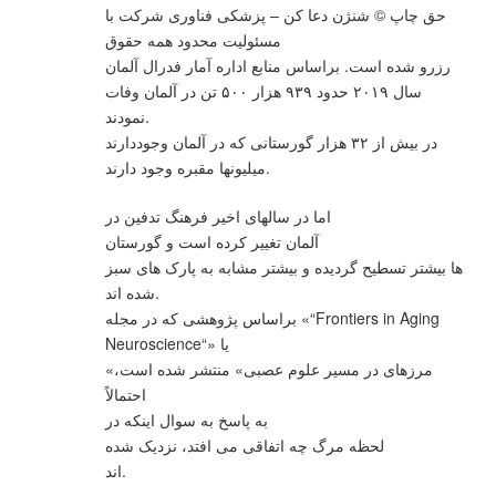
حق چاپ © شنژن دعا کن – پزشکی فناوری شرکت با
مسئولیت محدود همه حقوق
رزرو شده است. براساس منابع اداره آمار فدرال آلمان
سال ۲۰۱۹ حدود ۹۳۹ هزار ۵۰۰ تن در آلمان وفات
نمودند.
در بیش از ۳۲ هزار گورستانی که در آلمان وجوددارند
میلیونها مقبره وجود دارند.
اما در سالهای اخیر فرهنگ تدفین در
آلمان تغییر کرده است و گورستان
ها بیشتر تسطیح گردیده و بیشتر مشابه به پارک های سبز
شده اند.
براساس پژوهشی که در مجله «“Frontiers in Aging
Neuroscience“» یا
«مرزهای در مسیر علوم عصبی» منتشر شده است،
احتمالاً
به پاسخ به سوال اینکه در
لحظه مرگ چه اتفاقی می افتد، نزدیک شده
اند.