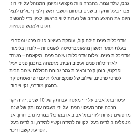
גבס, שלד וגמר. בחברה צוות מקצועי ומיומן המנוהל על ידי רונן
צברי בעל וותק רב שנים בתחום תושבי ראשון לציון יכולים לנצל
היום את ההיצע הרחב של נערות ליווי בראשון לציון כדי להגשים
חלום ולממש פנטזיות.
אדריכלית פנים הילה קול, עוסקת בעיצוב פנים פרטי ומסחרי,
בעלת תואר ראשון מהאוניברסיטה לאומנויות – לונדון בלימודי
אדריכלות פנים. צילום אדריכלות ועיצוב פנים. מיקאסה – משרד
לאדריכלות פנים ועיצוב הבית, מתמחה בתכנון פנים יעיל
ופרקטי, בזמן קצר ובאיכות גמר גבוהה הכוללת עיצוב הבית
לפרטי פרטים, שילוב של פונקציונאליות עם יופי ואסתטיקה
בסגנון מודרני, נקי וייחודי.
עיסוי בתל אביב על ידי מעסה עם ותק של 10 שנים, יהיה יקר
הרבה יותר מעיסוי הניתן על ידי מעסה עם ותק של שנה.
מחפשים נערות ליווי בתל אביב או במרכז? במרכז נדב דורון,ֿ אנו
מטפלים בילדים בעלי לקויות למידה וקשיי למידה, ובילדים בעלי
הפרעת קשב וריכוז.