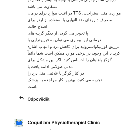
متفاوت می باشد.
در اغلب موارد برای درمان TTS مواردی مثل استراحت،
مصرف داروهای ضد التهابی یا استفاده از ارتز برای
اصلاح حالت
پا تجویز می گردد. از دیگر گزینه های
درمانی این بیماری می توان به فیزیوتراپی یا
تزریق کورتیکواستروئید برای کاهش درد و التهاب اشاره
کرد. با این وجود، در برخی موارد ممکن است شما دائماً
گزگز پاهایتان را احساس کنید. اگر این مشکل برای
مدتی طولانی ادامه یافت یا
در کنار گزگز پا علائمی مثل درد را
تجربه می کنید، بهترین کار مراجعه به پزشک
است.
Odpovědět
Coquitlam Physiotherapist Clinic