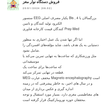
فروش دستگاه نوار مغز
25/01/2024 (06:52)
سنسور EEG یکبار مصرف اصلی Bis , بزرگسالان با 4
الکترود تولید کنندگان و تامین
کنندگان قیمت کارخانه فناوری Pray-Med
اما اگر تنها شدن یک عمل اختیاری به منظور
دستیابی به یک هدف باشد، شاید مؤلفه‌های افسردگی را
شامل نشود.
مثل ورزشکاری که ساعت‌ها به تنهایی تمرین می‌کند یا
موسیقیدانی
که ساعت‌ها برای ساخت یک
قطعه در تنهایی تمرکز می‌کند.
MEG مخفف عبارت Magneto encephalography است
و در سال های اخیر، به خاطر پیشرفتی که در زمینه
اندازه گیری و عکس برداری از میدان
های مغناطیسی مغزی دارد، بسیار مورد استقبال و توجه
محققان حوزه نورومارکتینگ قرار گرفته است.