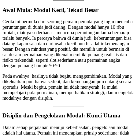
Awal Mula: Modal Kecil, Tekad Besar
Cerita ini bermula dari seorang pemain pemula yang ingin mencoba
peruntungan di dunia judi daring. Dengan modal hanya 10 ribu
rupiah, niatnya sederhana—mencoba peruntungan tanpa berharap
terlalu banyak. Ia percaya bahwa di dunia judi, keberuntungan bisa
datang kapan saja dan dari usaha kecil pun bisa lahir kemenangan
besar. Dengan mindset yang positif, dia memilih untuk bermain di
salah satu permainan yang dikenal memiliki peluang realistis dan
risiko terkendali, seperti slot sederhana atau permainan angka
dengan peluang hampir 50:50.
Pada awalnya, hasilnya tidak begitu menggembirakan. Modal yang
dikeluarkan pun hanya sedikit, dan kemenangan pun datang secara
sporadis. Meski begitu, pemain ini tidak menyerah. Ia mulai
mempelajari pola permainan, memperhatikan strategi, dan mengelola
modalnya dengan disiplin.
Disiplin dan Pengelolaan Modal: Kunci Utama
Dalam setiap perjalanan menuju keberhasilan, pengelolaan modal
adalah hal utama. Pemain ini menerapkan prinsip sederhana: tidak