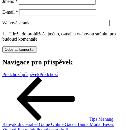
Jméno
*
E-mail
*
Webová stránka
Uložit do prohlížeče jméno, e-mail a webovou stránku pro
budoucí komentáře.
Navigace pro příspěvek
Předchozí příspěvek
Předchozí
Tips Menang
Banyak di Ceriabet Game Online Gacor Tanpa Modal Besar:
Strategi Jitu untuk Pemula dan Profi