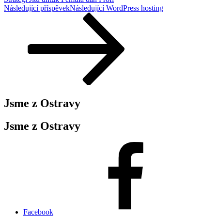
Následující příspěvek
Následující
WordPress hosting
Jsme z Ostravy
Jsme z Ostravy
Facebook