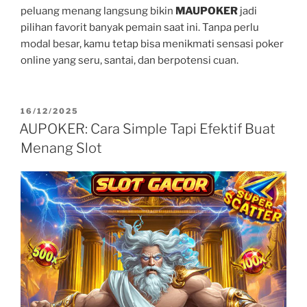
peluang menang langsung bikin
MAUPOKER
jadi
pilihan favorit banyak pemain saat ini. Tanpa perlu
modal besar, kamu tetap bisa menikmati sensasi poker
online yang seru, santai, dan berpotensi cuan.
PUBLIKOVÁNO
16/12/2025
AUPOKER: Cara Simple Tapi Efektif Buat
Menang Slot