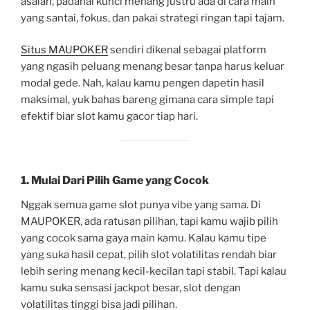
asalan, padahal kunci menang justru ada di cara main
yang santai, fokus, dan pakai strategi ringan tapi tajam.
Situs MAUPOKER
sendiri dikenal sebagai platform
yang ngasih peluang menang besar tanpa harus keluar
modal gede. Nah, kalau kamu pengen dapetin hasil
maksimal, yuk bahas bareng gimana cara simple tapi
efektif biar slot kamu gacor tiap hari.
1. Mulai Dari Pilih Game yang Cocok
Nggak semua game slot punya vibe yang sama. Di
MAUPOKER, ada ratusan pilihan, tapi kamu wajib pilih
yang cocok sama gaya main kamu. Kalau kamu tipe
yang suka hasil cepat, pilih slot volatilitas rendah biar
lebih sering menang kecil-kecilan tapi stabil. Tapi kalau
kamu suka sensasi jackpot besar, slot dengan
volatilitas tinggi bisa jadi pilihan.