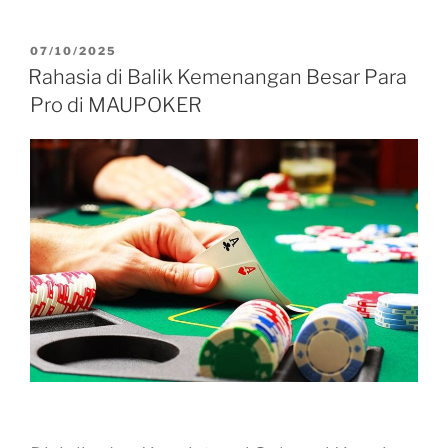
PUBLIKOVÁNO
07/10/2025
Rahasia di Balik Kemenangan Besar Para
Pro di MAUPOKER