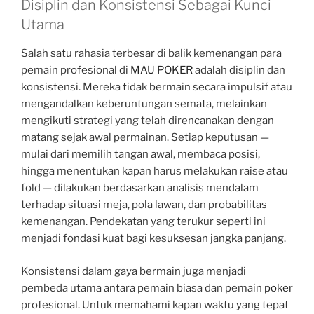
Disiplin dan Konsistensi Sebagai Kunci
Utama
Salah satu rahasia terbesar di balik kemenangan para
pemain profesional di
MAU POKER
adalah disiplin dan
konsistensi. Mereka tidak bermain secara impulsif atau
mengandalkan keberuntungan semata, melainkan
mengikuti strategi yang telah direncanakan dengan
matang sejak awal permainan. Setiap keputusan —
mulai dari memilih tangan awal, membaca posisi,
hingga menentukan kapan harus melakukan raise atau
fold — dilakukan berdasarkan analisis mendalam
terhadap situasi meja, pola lawan, dan probabilitas
kemenangan. Pendekatan yang terukur seperti ini
menjadi fondasi kuat bagi kesuksesan jangka panjang.
Konsistensi dalam gaya bermain juga menjadi
pembeda utama antara pemain biasa dan pemain
poker
profesional. Untuk memahami kapan waktu yang tepat