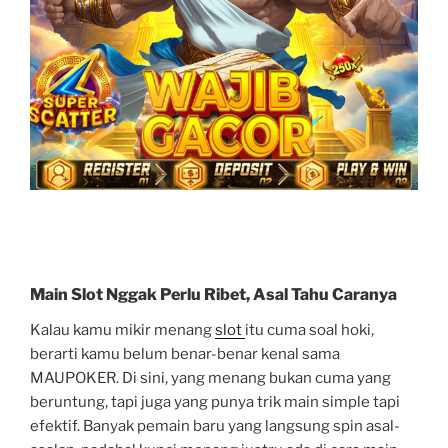
Main Slot Nggak Perlu Ribet, Asal Tahu Caranya
Kalau kamu mikir menang
slot
itu cuma soal hoki,
berarti kamu belum benar-benar kenal sama
MAUPOKER. Di sini, yang menang bukan cuma yang
beruntung, tapi juga yang punya trik main simple tapi
efektif. Banyak pemain baru yang langsung spin asal-