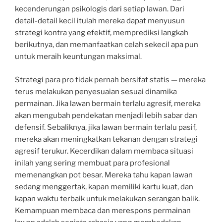
kecenderungan psikologis dari setiap lawan. Dari
detail-detail kecil itulah mereka dapat menyusun
strategi kontra yang efektif, memprediksi langkah
berikutnya, dan memanfaatkan celah sekecil apa pun
untuk meraih keuntungan maksimal.
Strategi para pro tidak pernah bersifat statis — mereka
terus melakukan penyesuaian sesuai dinamika
permainan. Jika lawan bermain terlalu agresif, mereka
akan mengubah pendekatan menjadi lebih sabar dan
defensif. Sebaliknya, jika lawan bermain terlalu pasif,
mereka akan meningkatkan tekanan dengan strategi
agresif terukur. Kecerdikan dalam membaca situasi
inilah yang sering membuat para profesional
memenangkan pot besar. Mereka tahu kapan lawan
sedang menggertak, kapan memiliki kartu kuat, dan
kapan waktu terbaik untuk melakukan serangan balik.
Kemampuan membaca dan merespons permainan