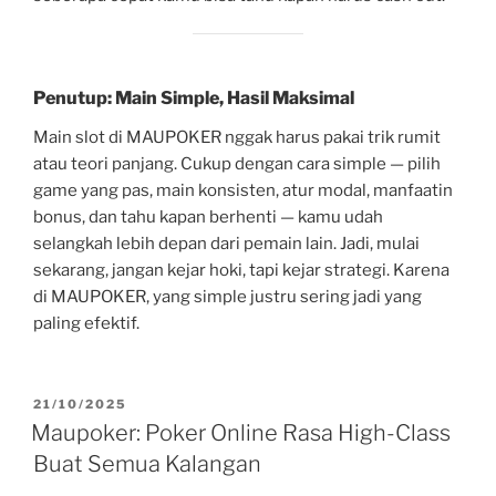
Penutup: Main Simple, Hasil Maksimal
Main slot di MAUPOKER nggak harus pakai trik rumit
atau teori panjang. Cukup dengan cara simple — pilih
game yang pas, main konsisten, atur modal, manfaatin
bonus, dan tahu kapan berhenti — kamu udah
selangkah lebih depan dari pemain lain. Jadi, mulai
sekarang, jangan kejar hoki, tapi kejar strategi. Karena
di MAUPOKER, yang simple justru sering jadi yang
paling efektif.
PUBLIKOVÁNO
21/10/2025
Maupoker: Poker Online Rasa High-Class
Buat Semua Kalangan