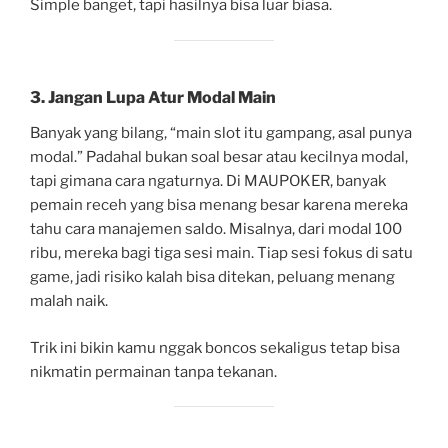
Simple banget, tapi hasilnya bisa luar biasa.
3. Jangan Lupa Atur Modal Main
Banyak yang bilang, “main slot itu gampang, asal punya
modal.” Padahal bukan soal besar atau kecilnya modal,
tapi gimana cara ngaturnya. Di MAUPOKER, banyak
pemain receh yang bisa menang besar karena mereka
tahu cara manajemen saldo. Misalnya, dari modal 100
ribu, mereka bagi tiga sesi main. Tiap sesi fokus di satu
game, jadi risiko kalah bisa ditekan, peluang menang
malah naik.
Trik ini bikin kamu nggak boncos sekaligus tetap bisa
nikmatin permainan tanpa tekanan.