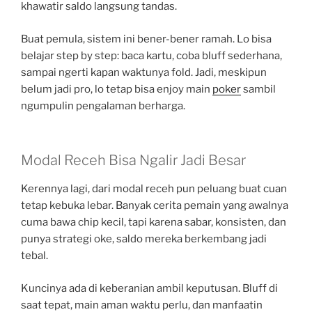
khawatir saldo langsung tandas.
Buat pemula, sistem ini bener-bener ramah. Lo bisa
belajar step by step: baca kartu, coba bluff sederhana,
sampai ngerti kapan waktunya fold. Jadi, meskipun
belum jadi pro, lo tetap bisa enjoy main
poker
sambil
ngumpulin pengalaman berharga.
Modal Receh Bisa Ngalir Jadi Besar
Kerennya lagi, dari modal receh pun peluang buat cuan
tetap kebuka lebar. Banyak cerita pemain yang awalnya
cuma bawa chip kecil, tapi karena sabar, konsisten, dan
punya strategi oke, saldo mereka berkembang jadi
tebal.
Kuncinya ada di keberanian ambil keputusan. Bluff di
saat tepat, main aman waktu perlu, dan manfaatin