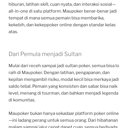
hiburan, latihan skill, cuan nyata, dan interaksi sosial—
all-in-one di satu platform. Maupoker benar-benar jadi
tempat di mana semua pemain bisa membarika,
kekebih, dan kekeppoker online dengan standar kelas
atas.
Dari Pemula menjadi Sultan
Mulai dari receh sampai jadi sultan poker, semua bisa lo
raih di Maupoker. Dengan latihan, pengapanan, dan
kepilan mengambil risiko, modal kecil bisa merkaya jadi
saldo tebal. Pemain yang konsisten dan sabar bisa naik
level, menang di tourman, dan bahkan menjadi legenda
di komunitas.
Maupoker bukan hanya sekadaar platform poker online
—ini ladang perang untuk semua orang. Dari hibahanan
malam sampai jalur cepat dapet cuan, semua bediyada.