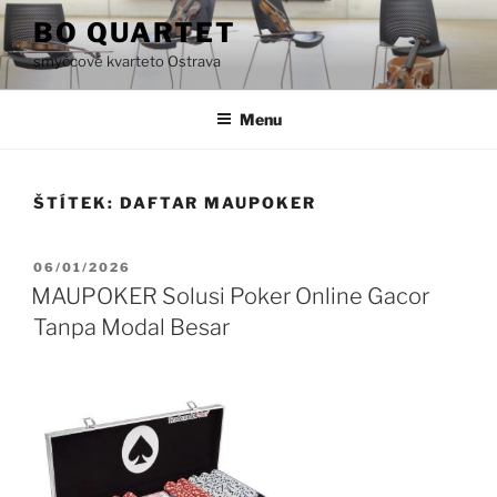
Přejít
BO QUARTET
k
smyčcové kvarteto Ostrava
obsahu
webu
Menu
ŠTÍTEK:
DAFTAR MAUPOKER
PUBLIKOVÁNO
06/01/2026
MAUPOKER Solusi Poker Online Gacor
Tanpa Modal Besar