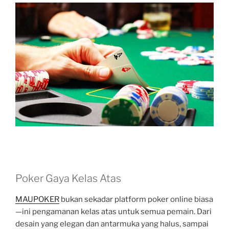
Poker Gaya Kelas Atas
MAUPOKER
bukan sekadar platform poker online biasa
—ini pengamanan kelas atas untuk semua pemain. Dari
desain yang elegan dan antarmuka yang halus, sampai